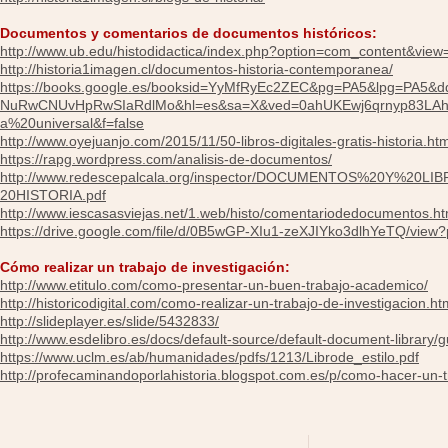
Documentos y comentarios de documentos históricos:
http://www.ub.edu/histodidactica/index.php?option=com_content&view
http://historia1imagen.cl/documentos-historia-contemporanea/
https://books.google.es/booksid=YyMfRyEc2ZEC&pg=PA5&lpg=PA5&
NuRwCNUvHpRwSIaRdlMo&hl=es&sa=X&ved=0ahUKEwj6qrnyp83LA
a%20universal&f=false
http://www.oyejuanjo.com/2015/11/50-libros-digitales-gratis-historia.htm
https://rapg.wordpress.com/analisis-de-documentos/
http://www.redescepalcala.org/inspector/DOCUMENTOS%20Y
20HISTORIA.pdf
http://www.iescasasviejas.net/1.web/histo/comentariodedocumentos.h
https://drive.google.com/file/d/0B5wGP-XIu1-zeXJIYko3dlhYeTQ/view?
Cómo realizar un trabajo de investigación:
http://www.etitulo.com/como-presentar-un-buen-trabajo-academico/
http://historicodigital.com/como-realizar-un-trabajo-de-investigacion.ht
http://slideplayer.es/slide/5432833/
http://www.esdelibro.es/docs/default-source/default-document-library/
https://www.uclm.es/ab/humanidades/pdfs/1213/Librode_estilo.pdf
http://profecaminandoporlahistoria.blogspot.com.es/p/como-hacer-un-t