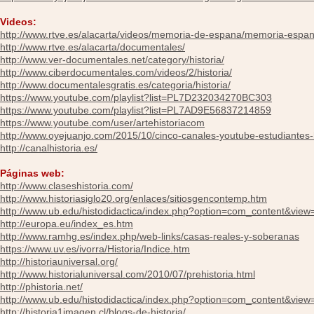
Videos:
http://www.rtve.es/alacarta/videos/memoria-de-espana/memoria-esp
http://www.rtve.es/alacarta/documentales/
http://www.ver-documentales.net/category/historia/
http://www.ciberdocumentales.com/videos/2/historia/
http://www.documentalesgratis.es/categoria/historia/
https://www.youtube.com/playlist?list=PL7D232034270BC303
https://www.youtube.com/playlist?list=PL7AD9E56837214859
https://www.youtube.com/user/artehistoriacom
http://www.oyejuanjo.com/2015/10/cinco-canales-youtube-estudiantes-h
http://canalhistoria.es/
Páginas web:
http://www.claseshistoria.com/
http://www.historiasiglo20.org/enlaces/sitiosgencontemp.htm
http://www.ub.edu/histodidactica/index.php?option=com_content&view
http://europa.eu/index_es.htm
http://www.ramhg.es/index.php/web-links/casas-reales-y-soberanas
https://www.uv.es/ivorra/Historia/Indice.htm
http://historiauniversal.org/
http://www.historialuniversal.com/2010/07/prehistoria.html
http://phistoria.net/
http://www.ub.edu/histodidactica/index.php?option=com_content&view
http://historia1imagen.cl/blogs-de-historia/