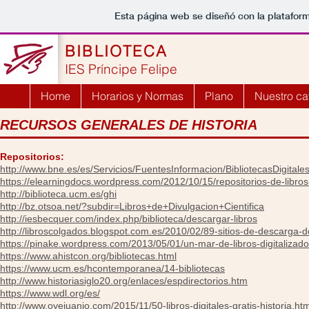
Esta página web se diseñó con la platafor
BIBLIOTECA
IES Príncipe Felipe
Home
Horarios y Normas
Plano
Nuestro ca
RECURSOS GENERALES DE HISTORIA
Repositorios:
http://www.bne.es/es/Servicios/FuentesInformacion/BibliotecasDigitales
https://elearningdocs.wordpress.com/2012/10/15/repositorios-de-libros-
http://biblioteca.ucm.es/ghi
http://bz.otsoa.net/?subdir=Libros+de+Divulgacion+Cientifica
http://iesbecquer.com/index.php/biblioteca/descargar-libros
http://libroscolgados.blogspot.com.es/2010/02/89-sitios-de-descarga-d
https://pinake.wordpress.com/2013/05/01/un-mar-de-libros-digitalizados
https://www.ahistcon.org/bibliotecas.html
https://www.ucm.es/hcontemporanea/14-bibliotecas
http://www.historiasiglo20.org/enlaces/espdirectorios.htm
https://www.wdl.org/es/
http://www.oyejuanjo.com/2015/11/50-libros-digitales-gratis-historia.htm